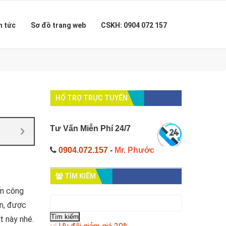
n tức
Sơ đồ trang web
CSKH: 0904 072 157
HỔ TRỢ TRỰC TUYẾN
Tư Vấn Miễn Phí 24/7
0904.072.157
-
Mr. Phước
TÌM KIẾM
ấn công
Tìm
ín, được
kiếm
cho:
t này nhé.