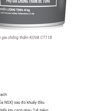
 gia chống thấm KOVA CT11B
ồ
sạch
ủa NSX) sau đó khuấy đều
. Mỗi lớp cách nhau 7-8 tiếng