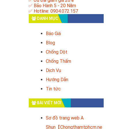
✅ Ưu đãi giảm giá 20%
✅ Bảo Hành 5 - 20 Năm
✅ Hotline: 0904.072.157
DANH MỤC
Báo Giá
Blog
Chống Dột
Chống Thấm
Dịch Vụ
Hướng Dẫn
Tin tức
BÀI VIẾT MỚI
Sơ đồ trang web A
Shun【Chongthamtphcm.ne