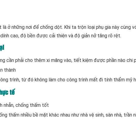
t là ở những nơi để chống dột. Khi ta trộn loại phụ gia này cùng v
dính cao, độ bền được cải thiện và độ giản nở tăng rõ rệt.
ại
ng cần phải cho thêm xi măng vào, tiết kiệm được phần nào chi p
àn thành
ông trình, từ đó không làm cho công trình mất đi tính thẩm mỹ h
hực tế
nh nhẵn, chống thấm tốt
ng thấm nhiều bề mặt khác nhau như nhà vệ sinh, sàn nhà, trần n