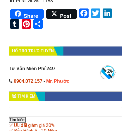
Post Views:
1.188
Facebook
Twitter
Link
Share
Post
Tumblr
Pinterest
Share
HỔ TRỢ TRỰC TUYẾN
Tư Vấn Miễn Phí 24/7
0904.072.157
-
Mr. Phước
TÌM KIẾM
Tìm
kiếm
cho:
✅ Ưu đãi giảm giá 20%
✅ Bảo Hành 5 - 20 Năm