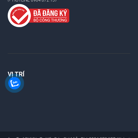
✅ HOTLINE 0904.072.157
VỊ TRÍ