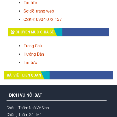
Tin tức
Sơ đồ trang web
CSKH: 0904 072 157
CHUYÊN MỤC CHIA SẺ
Trang Chủ
Hướng Dẫn
Tin tức
BÀI VIẾT LIÊN QUAN
DỊCH VỤ NỖI BẬT
Chống Thấm Nhà Vệ Sinh
Chống Thấm Sàn Mái