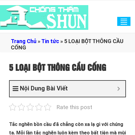
Tog
navi
Trang Chủ
»
Tin tức
»
5 LOẠI BỘT THÔNG CẦU
CỐNG
5 LOẠI BỘT THÔNG CẦU CỐNG
Nội Dung Bài Viết
Rate this post
Tắc nghẽn bồn cầu đã chẳng còn xa lạ gì với chúng
ta. Mỗi lần tắc nghẽn luôn kèm theo bất tiện mà mùi