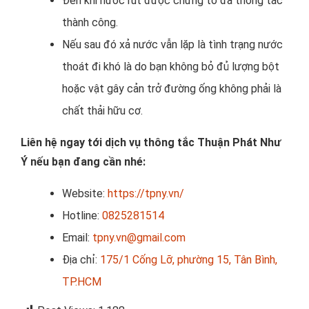
Đến khi nước rút được chứng tỏ đã thông tắc
thành công.
Nếu sau đó xả nước vẫn lặp là tình trạng nước
thoát đi khó là do bạn không bỏ đủ lượng bột
hoặc vật gây cản trở đường ống không phải là
chất thải hữu cơ.
Liên hệ ngay tới dịch vụ thông tắc Thuận Phát Như
Ý nếu bạn đang cần nhé:
Website:
https://tpny.vn/
Hotline:
0825281514
Email:
tpny.vn@gmail.com
Địa chỉ:
175/1 Cống Lỡ, phường 15, Tân Bình,
TP.HCM