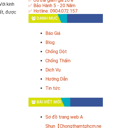
✅ Ưu đãi giảm giá 20%
Với kinh
✅ Bảo Hành 5 - 20 Năm
✅ Hotline: 0904.072.157
ất, được
DANH MỤC
Báo Giá
Blog
Chống Dột
Chống Thấm
Dịch Vụ
Hướng Dẫn
Tin tức
BÀI VIẾT MỚI
Sơ đồ trang web A
Shun【Chongthamtphcm.ne