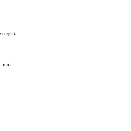
ều người
bề mặt