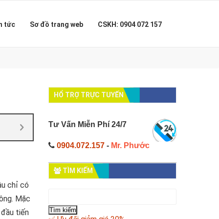
n tức
Sơ đồ trang web
CSKH: 0904 072 157
HỔ TRỢ TRỰC TUYẾN
Tư Vấn Miễn Phí 24/7
0904.072.157
-
Mr. Phước
TÌM KIẾM
ậu chỉ có
Tìm
tông. Mặc
kiếm
cho:
 đầu tiến